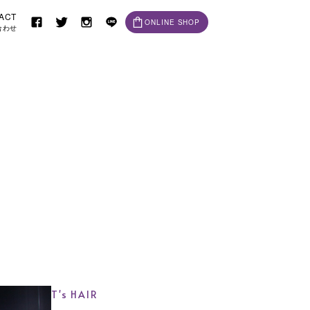
ACT
ONLINE SHOP
合わせ
T's HAIR