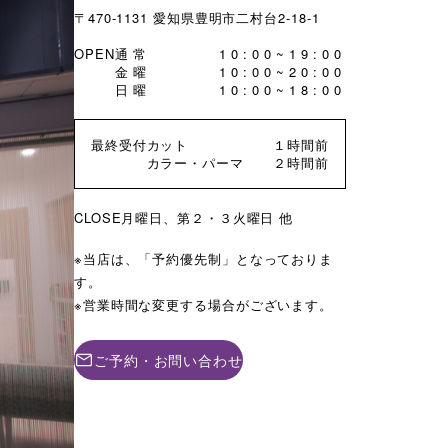
〒470-1131 愛知県豊明市二村台2-18-1
OPEN
通常
10:00~19:00
金曜
10:00~20:00
日曜
10:00~18:00
最終受付
カット
１時間前
カラー・パーマ
２時間前
CLOSE
月曜日、第２・３火曜日 他
当店は、「予約優先制」となっておりま
す。
営業時間な変更する場合がございます。
ご予約・お問い合わせ