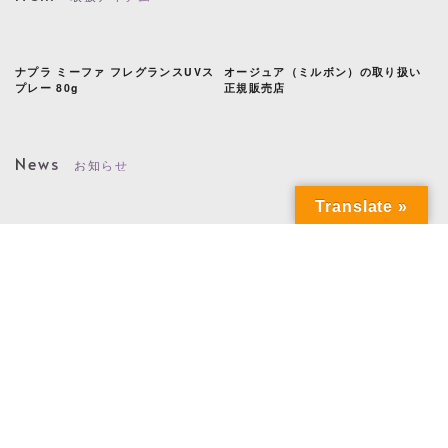
シ
ナプラ ミーファ フレグランスUVス
オージュア（ミルボン）の取り扱い
U
プレー 80g
正規販売店
ク
News
お知らせ
Translate »
20th Anniversary
ITEM CATALOG
T
Press
メディア掲載情報
館爲
京都・パリ姉妹都市60周年記念事業
フィフス・ハーモニー2018/3/2名古
IZ
コシノジュンコさんプロデュース…
屋公演
年