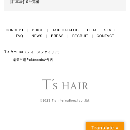
[駐車場]10台完備
CONCEPT
PRICE
HAIR CATALOG
ITEM
STAFF
FAQ
NEWS
PRESS
RECRUIT
CONTACT
T's familiar（ティーズファミリア）
楽天市場Pekineeds2号店
©2023 T's International co.,ltd.
Translate »